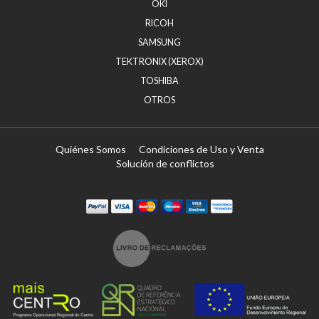
OKI
RICOH
SAMSUNG
TEKTRONIX (XEROX)
TOSHIBA
OTROS
Quiénes Somos
Condiciones de Uso y Venta
Solución de conflictos
Paypal
Visa
Mastercard
Maestro
Visa Electron
Transferï¿½ncia