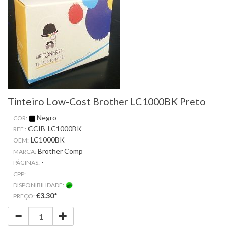
Tinteiro Low-Cost Brother LC1000BK Preto
Negro
COR:
CCIB-LC1000BK
REF.:
LC1000BK
OEM:
Brother Comp
MARCA:
-
PÁGINAS:
-
CPP:
DISPONIBILIDADE:
€3.30
*
PREÇO: