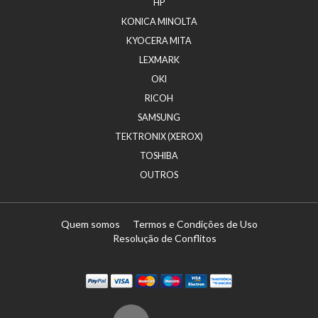
HP
KONICA MINOLTA
KYOCERA MITA
LEXMARK
OKI
RICOH
SAMSUNG
TEKTRONIX (XEROX)
TOSHIBA
OUTROS
Quem somos
Termos e Condições de Uso
Resolução de Conflitos
Paypal
Visa
Mastercard
Maestro
Visa Electron
Transferï¿½ncia