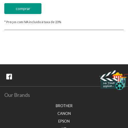
* Preços com IVA incluído à taxa de 23%
Our Brands
BROTHER
CANON
EPSON