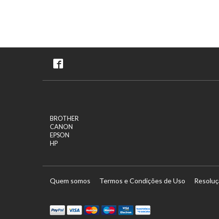
BROTHER
CANON
EPSON
HP
Quem somos
Termos e Condições de Uso
Resoluç
tercard
Maestro
Visa Electron
Transferï¿½ncia