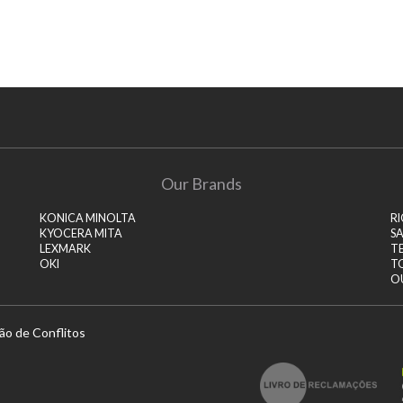
Our Brands
KONICA MINOLTA
R
KYOCERA MITA
S
LEXMARK
T
OKI
T
O
ão de Conflitos