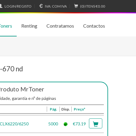
LOGIN/REGISTO
IVA:
COM IVA
(0) ITENS
€0.00
Toners
Renting
Contratamos
Contactos
-670 nd
Produto MrToner
idade, garantia e nº de páginas
Pág.
Disp.
Preço*
 CLX6220/6250
5000
€73.19