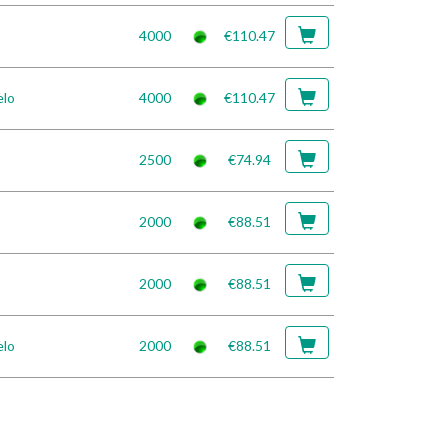
4000
€110.47
elo
4000
€110.47
2500
€74.94
2000
€88.51
2000
€88.51
elo
2000
€88.51