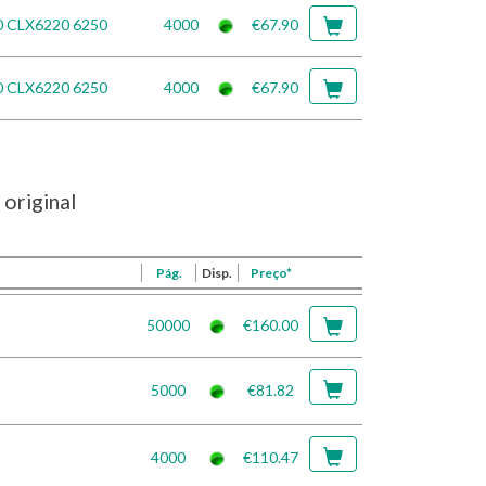
0 CLX6220 6250
4000
€67.90
0 CLX6220 6250
4000
€67.90
original
Pág.
Disp.
Preço*
50000
€160.00
5000
€81.82
4000
€110.47