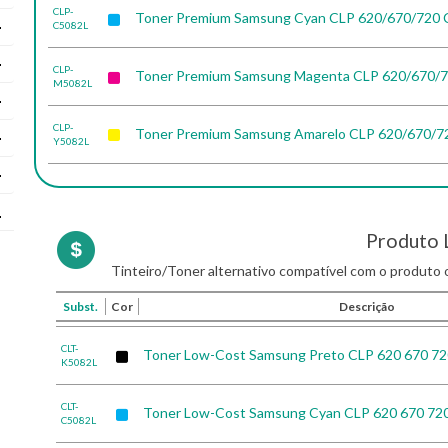
CLP-
Toner Premium Samsung Cyan CLP 620/670/720
C5082L
CLP-
Toner Premium Samsung Magenta CLP 620/670/
M5082L
CLP-
Toner Premium Samsung Amarelo CLP 620/670/
Y5082L
Produto 
Tinteiro/Toner alternativo compatível com o produto o
Subst.
Cor
Descrição
CLT-
Toner Low-Cost Samsung Preto CLP 620 670 7
K5082L
CLT-
Toner Low-Cost Samsung Cyan CLP 620 670 72
C5082L