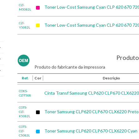
CLT-
Toner Low-Cost Samsung Cyan CLP 620 670 72
M5082L
CLT-
Toner Low-Cost Samsung Cyan CLP 620 670 72
Y5082L
Produto 
Produto do fabricante da impressora
Ref.
Cor
Descrição
COKS-
Cinta Transf Samsung CLP620 CLP670 CLX6220
CLT-T508
COTS-
Toner Samsung CLP620 CLP670 CLX6220 Preto
CLT-
K5082L
COTS-
Toner Samsung CLP620 CLP670 CLX6220 Cyan
CLT-
C5082L