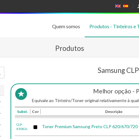
E
E
N
SP
GL
A
IS
Ñ
Quem somos
Produtos - Tinteiros e 
H
OL
Produtos
Samsung CLP
Melhor opção - 
Equivale ao Tinteiro/Toner original relativamente à qual
Subst.
Cor
Descrição
CLP-
Toner Premium Samsung Preto CLP 620/670/720
K5082L