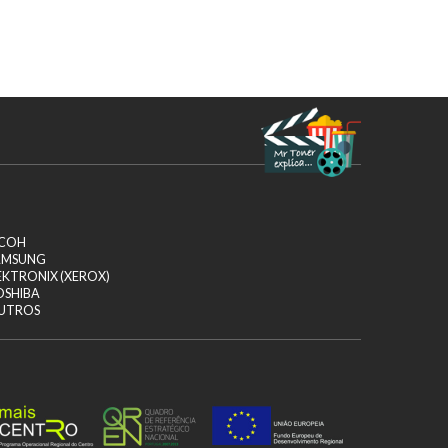
ICOH
AMSUNG
EKTRONIX (XEROX)
OSHIBA
UTROS