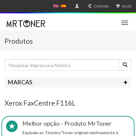
COM IVA
€0.00
E
E
N
SP
GL
A
IS
Ñ
T
H
OL
o
g
Produtos
g
l
e
n
a
v
i
MARCAS
g
a
t
Xerox FaxCentre F116L
i
o
n
Melhor opção - Produto MrToner
Equivale ao Tinteiro/Toner original relativamente à