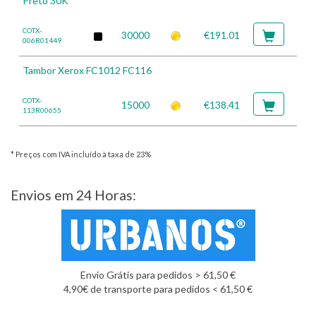
Preto 30K
COTX-
30000
€191.01
006R01449
Tambor Xerox FC1012 FC116
COTX-
15000
€138.41
113R00655
* Preços com IVA incluído à taxa de 23%
Envios em 24 Horas:
Envio Grátis para pedidos > 61,50 €
4,90€ de transporte para pedidos < 61,50 €