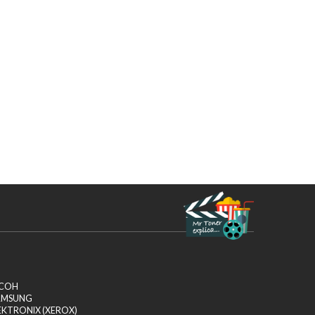
ICOH
AMSUNG
EKTRONIX (XEROX)