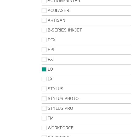
ACTIONPRINTER
ACULASER
ARTISAN
B-SERIES INKJET
DFX
EPL
FX
LQ
LX
STYLUS
STYLUS PHOTO
STYLUS PRO
TM
WORKFORCE