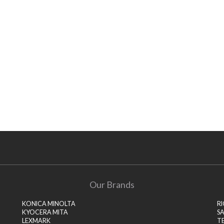
Our Brands
KONICA MINOLTA
R
KYOCERA MITA
S
LEXMARK
T