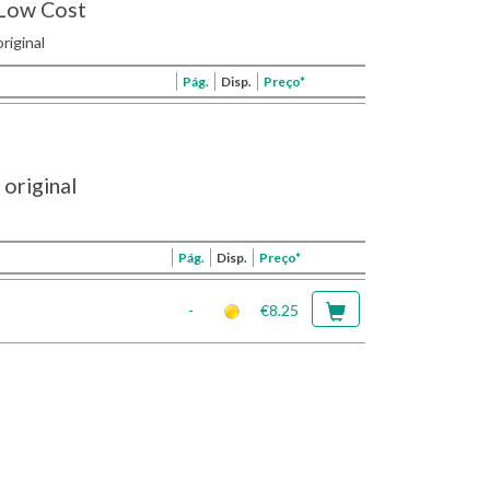
Low Cost
riginal
Pág.
Disp.
Preço*
original
Pág.
Disp.
Preço*
-
€8.25