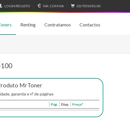
LOGIN/REGISTO
IVA:
COM IVA
(0) ITENS
€0.00
Toners
Renting
Contratamos
Contactos
-100
Produto MrToner
idade, garantia e nº de páginas
Pág.
Disp.
Preço*