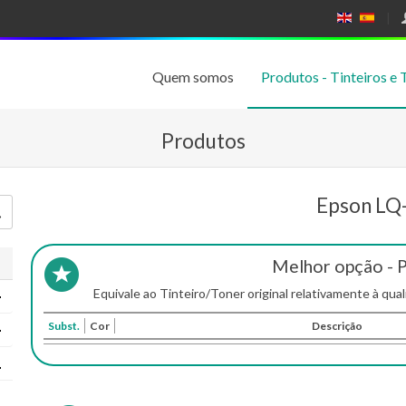
E
E
N
SP
GL
A
IS
Ñ
Quem somos
Produtos - Tinteiros e 
H
OL
Produtos
Epson LQ
Melhor opção - 
Equivale ao Tinteiro/Toner original relativamente à qual
Subst.
Cor
Descrição