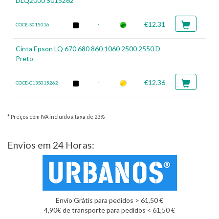
DLQ2000 S015262
-
€12.31
COCE-S015016
Cinta Epson LQ 670 680 860 1060 2500 2550 D
Preto
-
€12.36
COCE-C13S015262
* Preços com IVA incluído à taxa de 23%
Envios em 24 Horas:
Envio Grátis para pedidos > 61,50 €
4,90€ de transporte para pedidos < 61,50 €