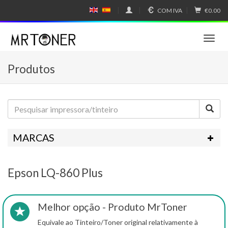
COM IVA
€0.00
E
E
N
SP
GL
A
IS
Ñ
T
H
OL
o
g
Produtos
g
l
e
n
a
v
i
MARCAS
g
a
t
Epson LQ-860 Plus
i
o
n
Melhor opção - Produto MrToner
Equivale ao Tinteiro/Toner original relativamente à