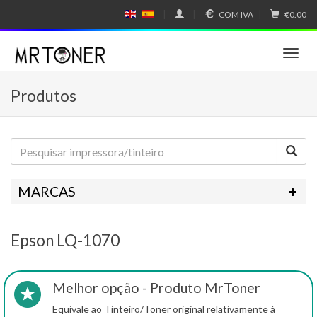
COM IVA
€0.00
E
E
N
SP
GL
A
IS
Ñ
T
H
OL
o
g
Produtos
g
l
e
n
a
v
i
MARCAS
g
a
t
Epson LQ-1070
i
o
n
Melhor opção - Produto MrToner
Equivale ao Tinteiro/Toner original relativamente à