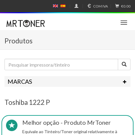
COM IVA
€0.00
E
E
N
SP
GL
A
IS
Ñ
T
H
OL
o
g
Produtos
g
l
e
n
a
v
i
MARCAS
g
a
t
Toshiba 1222 P
i
o
n
Melhor opção - Produto MrToner
Equivale ao Tinteiro/Toner original relativamente à