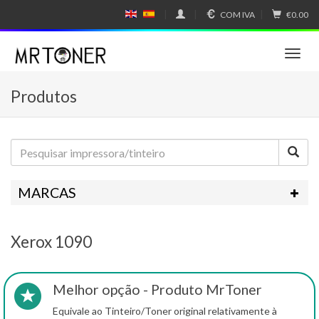
COM IVA
€0.00
E
E
N
SP
GL
A
IS
Ñ
T
H
OL
o
g
Produtos
g
l
e
n
a
v
i
MARCAS
g
a
t
Xerox 1090
i
o
n
Melhor opção - Produto MrToner
Equivale ao Tinteiro/Toner original relativamente à