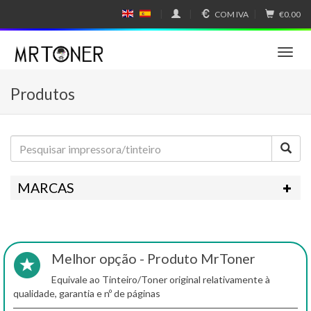
COM IVA
€0.00
E
E
N
SP
GL
A
IS
Ñ
T
H
OL
o
g
Produtos
g
l
e
n
a
v
i
MARCAS
g
a
t
i
o
Melhor opção - Produto MrToner
n
Equivale ao Tinteiro/Toner original relativamente à
qualidade, garantia e nº de páginas