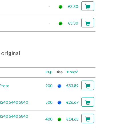
-
€3.30
-
€3.30
original
Pág.
Disp.
Preço*
Preto
900
€33.89
3240 5440 5840
500
€26.67
3240 5440 5840
400
€14.65