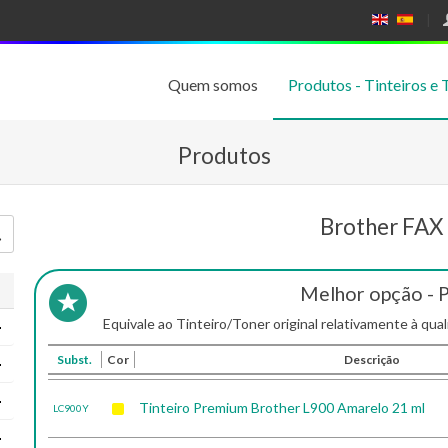
E
E
N
SP
GL
A
IS
Ñ
Quem somos
Produtos - Tinteiros e 
H
OL
Produtos
Brother FAX
Melhor opção - 
Equivale ao Tinteiro/Toner original relativamente à qual
Subst.
Cor
Descrição
Tinteiro Premium Brother L900 Amarelo 21 ml
LC900Y