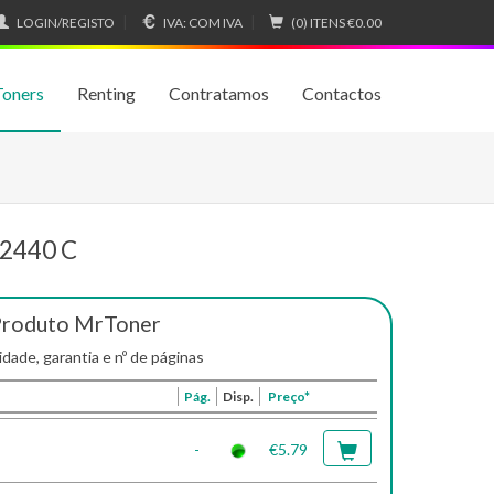
LOGIN/REGISTO
IVA:
COM IVA
(0) ITENS
€0.00
Toners
Renting
Contratamos
Contactos
 2440 C
Produto MrToner
idade, garantia e nº de páginas
Pág.
Disp.
Preço*
-
€5.79