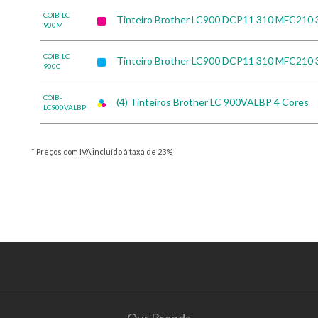
COIB-LC-
Tinteiro Brother LC900 DCP11 310 MFC210
900M
COIB-LC-
Tinteiro Brother LC900 DCP11 310 MFC210 
900C
COIB-
(4) Tinteiros Brother LC 900VALBP 4 Cores
LC900VALBP
* Preços com IVA incluído à taxa de 23%