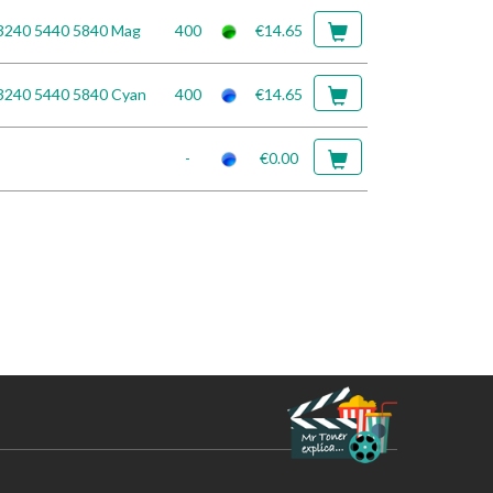
 3240 5440 5840 Mag
400
€14.65
3240 5440 5840 Cyan
400
€14.65
-
€0.00