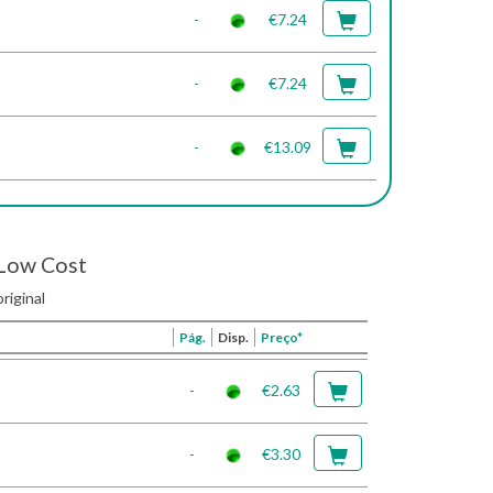
-
€7.24
-
€7.24
-
€13.09
Low Cost
riginal
Pág.
Disp.
Preço*
-
€2.63
-
€3.30