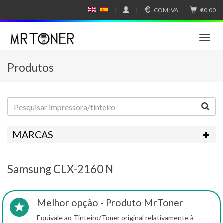
COM IVA
€0.00
E
E
N
SP
GL
A
IS
Ñ
T
H
OL
o
g
Produtos
g
l
e
n
a
v
i
MARCAS
g
a
t
Samsung CLX-2160 N
i
o
n
Melhor opção - Produto MrToner
Equivale ao Tinteiro/Toner original relativamente à