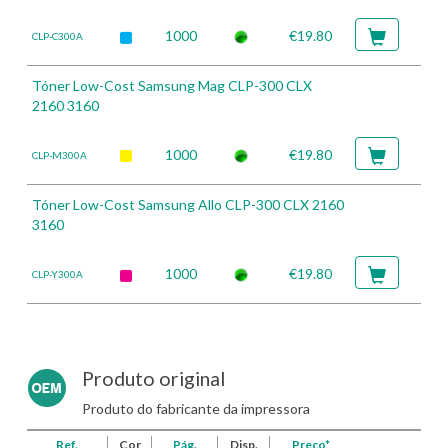
1000
€19.80
CLP-C300A
Tóner Low-Cost Samsung Mag CLP-300 CLX
2160 3160
1000
€19.80
CLP-M300A
Tóner Low-Cost Samsung Allo CLP-300 CLX 2160
3160
1000
€19.80
CLP-Y300A
Produto original
Produto do fabricante da impressora
Ref.
Cor
Pág.
Disp.
Preço*