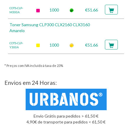
COTS-CLP-
1000
€51.66
M300A
Toner Samsung CLP300 CLX2160 CLX3160
Amarelo
COTS-CLP-
1000
€51.66
Y300A
* Preços com IVA incluído à taxa de 23%
Envios em 24 Horas:
Envio Grátis para pedidos > 61,50 €
4,90€ de transporte para pedidos < 61,50 €