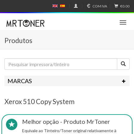
COM IVA
€0.00
E
E
N
SP
GL
A
IS
Ñ
T
H
OL
o
g
Produtos
g
l
e
n
a
v
i
MARCAS
g
a
t
Xerox 510 Copy System
i
o
n
Melhor opção - Produto MrToner
Equivale ao Tinteiro/Toner original relativamente à