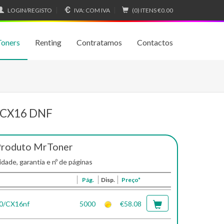
LOGIN/REGISTO
IVA:
COM IVA
(0) ITENS
€0.00
Toners
Renting
Contratamos
Contactos
r CX16 DNF
Produto MrToner
idade, garantia e nº de páginas
Pág.
Disp.
Preço*
00/CX16nf
5000
€58.08