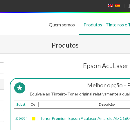
E
E
N
SP
GL
A
IS
Ñ
Quem somos
Produtos - Tinteiros e 
H
OL
Produtos
Epson AcuLase
Melhor opção - 
Equivale ao Tinteiro/Toner original relativamente à qual
Subst.
Cor
Descrição
Toner Premium Epson Aculaser Amarelo AL-C16
S050554