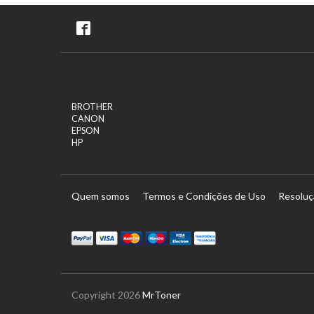
BROTHER
CANON
EPSON
HP
Quem somos
Termos e Condições de Uso
Resoluç
tercard
Maestro
Visa Electron
Transferï¿½ncia
Copyright 2026
MrToner