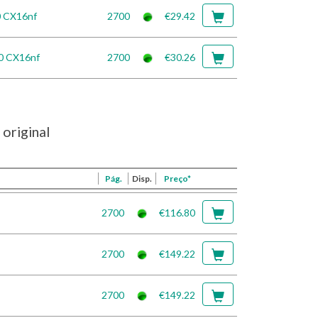
0 CX16nf
2700
€29.42
0 CX16nf
2700
€30.26
original
Pág.
Disp.
Preço*
2700
€116.80
2700
€149.22
2700
€149.22