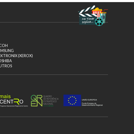
ICOH
AMSUNG
EKTRONIX (XEROX)
OSHIBA
UTROS