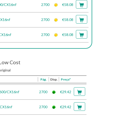
00/CX16nf
2700
€58.08
CX16nf
2700
€58.08
/CX16nf
2700
€58.08
Low Cost
riginal
Pág.
Disp.
Preço*
1600/CX16nf
2700
€29.42
 CX16nf
2700
€29.42