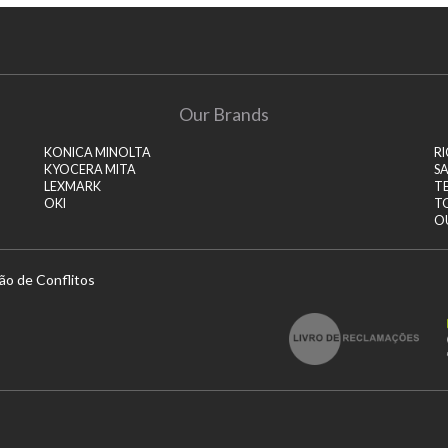
Our Brands
KONICA MINOLTA
R
KYOCERA MITA
S
LEXMARK
T
OKI
T
O
ão de Conflitos