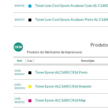
Toner Low-Cost Epson Aculaser Cyan AL-C160
S050556
Toner Low-Cost Epson Aculaser Preto AL-C160
S050557
Produto 
Produto do fabricante da impressora
Ref.
Cor
Descrição
COTE-
Toner Epson ALC1600 CX16 Preto
S050557
COTE-
Toner Epson ALC1600 CX16 Amarelo
S050554
COTE-
Toner Epson ALC1600 CX16 Mag
S050555