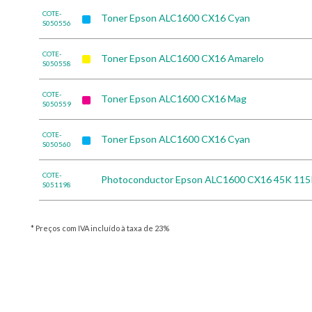
COTE-
Toner Epson ALC1600 CX16 Cyan
S050556
COTE-
Toner Epson ALC1600 CX16 Amarelo
S050558
COTE-
Toner Epson ALC1600 CX16 Mag
S050559
COTE-
Toner Epson ALC1600 CX16 Cyan
S050560
COTE-
Photoconductor Epson ALC1600 CX16 45K 11
S051198
* Preços com IVA incluído à taxa de 23%