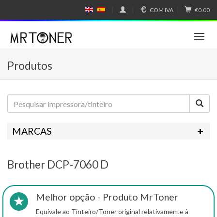
COM IVA
€0.00
E
E
N
SP
GL
A
IS
Ñ
T
H
OL
o
g
Produtos
g
l
e
n
a
v
i
MARCAS
g
a
t
Brother DCP-7060 D
i
o
n
Melhor opção - Produto MrToner
Equivale ao Tinteiro/Toner original relativamente à