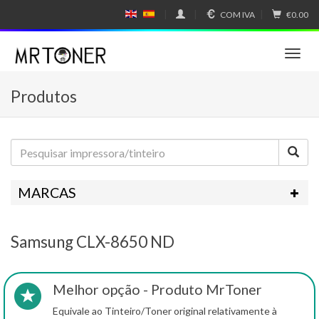
COM IVA
€0.00
E
E
N
SP
GL
A
IS
Ñ
T
H
OL
o
g
Produtos
g
l
e
n
a
v
i
MARCAS
g
a
t
Samsung CLX-8650 ND
i
o
n
Melhor opção - Produto MrToner
Equivale ao Tinteiro/Toner original relativamente à