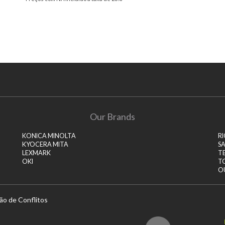
Our Brands
KONICA MINOLTA
R
KYOCERA MITA
S
LEXMARK
T
OKI
T
O
ão de Conflitos