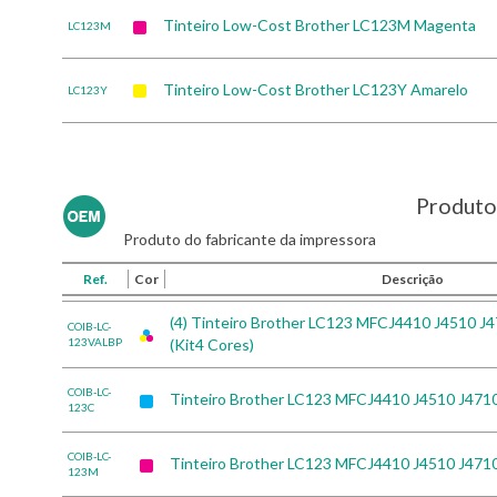
Tinteiro Low-Cost Brother LC123M Magenta
LC123M
Tinteiro Low-Cost Brother LC123Y Amarelo
LC123Y
Produto 
Produto do fabricante da impressora
Ref.
Cor
Descrição
(4) Tinteiro Brother LC123 MFCJ4410 J4510 
COIB-LC-
123VALBP
(Kit4 Cores)
COIB-LC-
Tinteiro Brother LC123 MFCJ4410 J4510 J47
123C
COIB-LC-
Tinteiro Brother LC123 MFCJ4410 J4510 J47
123M