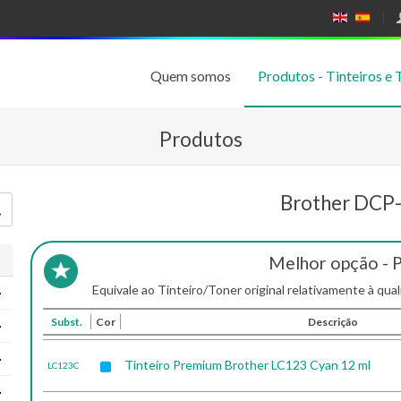
E
E
N
SP
GL
A
IS
Ñ
Quem somos
Produtos - Tinteiros e 
H
OL
Produtos
Brother DCP
Melhor opção - 
Equivale ao Tinteiro/Toner original relativamente à qual
Subst.
Cor
Descrição
Tinteiro Premium Brother LC123 Cyan 12 ml
LC123C