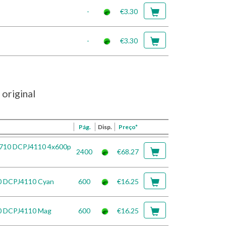
-
€3.30
-
€3.30
original
Pág.
Disp.
Preço*
J4710 DCPJ4110 4x600p
2400
€68.27
10 DCPJ4110 Cyan
600
€16.25
10 DCPJ4110 Mag
600
€16.25