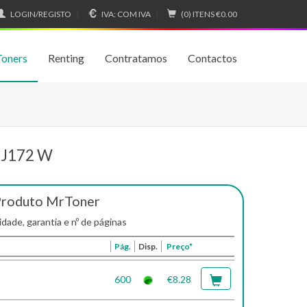
LOGIN/REGISTO
IVA:
COM IVA
(0) ITENS
€0.00
Toners
Renting
Contratamos
Contactos
-J172 W
Produto MrToner
idade, garantia e nº de páginas
Pág.
Disp.
Preço*
600
€8.28