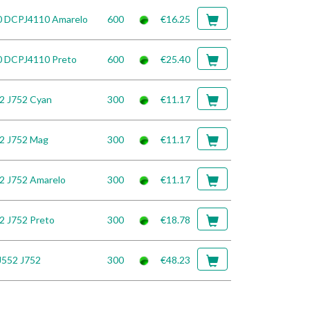
10 DCPJ4110 Amarelo
600
€16.25
0 DCPJ4110 Preto
600
€25.40
2 J752 Cyan
300
€11.17
2 J752 Mag
300
€11.17
2 J752 Amarelo
300
€11.17
2 J752 Preto
300
€18.78
J552 J752
300
€48.23