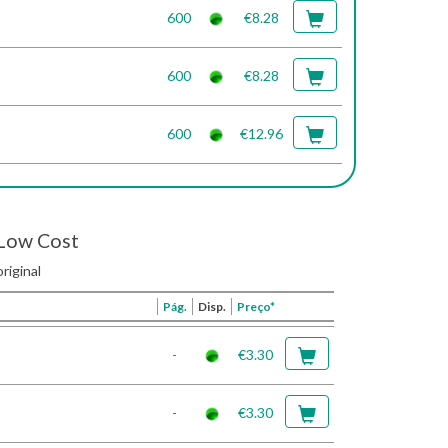
600
€8.28
600
€8.28
600
€12.96
Low Cost
riginal
Pág.
Disp.
Preço*
-
€3.30
-
€3.30