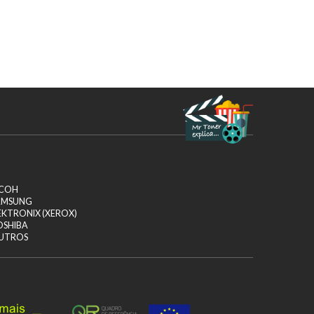
ICOH
AMSUNG
EKTRONIX (XEROX)
OSHIBA
UTROS