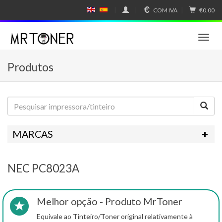
COM IVA
€0.00
E
E
N
SP
GL
A
IS
Ñ
T
H
OL
o
g
Produtos
g
l
e
n
a
v
i
MARCAS
g
a
t
NEC PC8023A
i
o
n
Melhor opção - Produto MrToner
Equivale ao Tinteiro/Toner original relativamente à