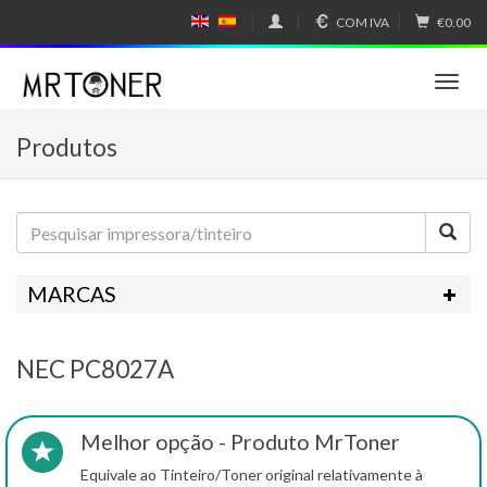
COM IVA
€0.00
E
E
N
SP
GL
A
IS
Ñ
T
H
OL
o
g
Produtos
g
l
e
n
a
v
i
MARCAS
g
a
t
NEC PC8027A
i
o
n
Melhor opção - Produto MrToner
Equivale ao Tinteiro/Toner original relativamente à