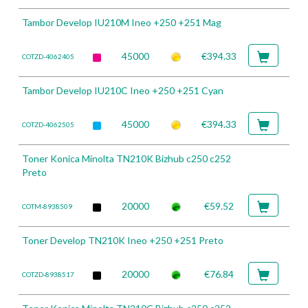
Tambor Develop IU210M Ineo +250 +251 Mag
45000
€394.33
COTZD-4062405
Tambor Develop IU210C Ineo +250 +251 Cyan
45000
€394.33
COTZD-4062505
Toner Konica Minolta TN210K Bizhub c250 c252
Preto
20000
€59.52
COTM-8938509
Toner Develop TN210K Ineo +250 +251 Preto
20000
€76.84
COTZD-8938517