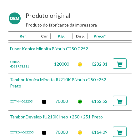
Produto original
Produto do fabricante da impressora
Ref.
Cor
Pág.
Disp.
Preço*
Fusor Konica Minolta Bizhub C250 C252
COKM-
120000
€232.81
4038R78211
Tambor Konica Minolta IU210K Bizhub c250 c252
Preto
70000
€152.52
COTM-4062203
Tambor Develop IU210K Ineo +250 +251 Preto
70000
€164.09
COTZD-4062205