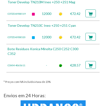
Toner Develop TN210M Ineo +250 +251 Mag
12000
€72.42
COTZD-8938519
Toner Develop TN210C Ineo +250 +251 Cyan
12000
€72.42
COTZD-8938520
Bote Residuos Konica Minolta C250 C252 C300
C352
-
€28.57
COKM-4065611
* Preços com IVA incluído à taxa de 23%
Envios em 24 Horas: