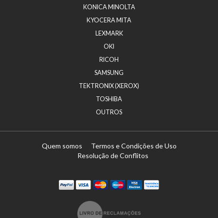
KONICA MINOLTA
KYOCERA MITA
LEXMARK
OKI
RICOH
SAMSUNG
TEKTRONIX (XEROX)
TOSHIBA
OUTROS
Quem somos
Termos e Condições de Uso
Resolução de Conflitos
Paypal
Visa
Mastercard
Maestro
Visa Electron
Transferï¿½ncia