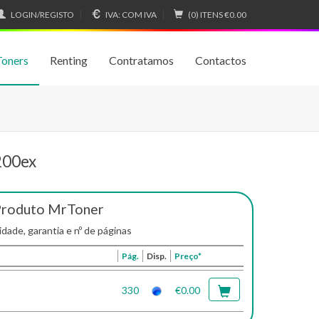
LOGIN/REGISTO
IVA:
COM IVA
(0) ITENS
€0.00
Toners
Renting
Contratamos
Contactos
200ex
Produto MrToner
idade, garantia e nº de páginas
Pág.
Disp.
Preço*
330
€0.00