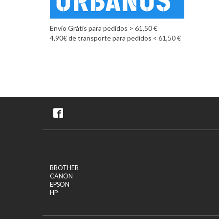
Envio Grátis para pedidos > 61,50 €
4,90€ de transporte para pedidos < 61,50 €
BROTHER
CANON
EPSON
HP