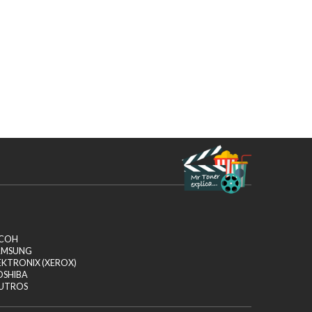
ICOH
AMSUNG
EKTRONIX (XEROX)
OSHIBA
UTROS