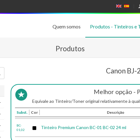
E
E
N
SP
GL
A
IS
Ñ
Quem somos
Produtos - Tinteiros e 
H
OL
Produtos
Canon BJ-
Melhor opção - 
Equivale ao Tinteiro/Toner original relativamente à qual
Subst.
Cor
Descrição
BC-
Tinteiro Premium Canon BC-01 BC-02 24 ml
01,02