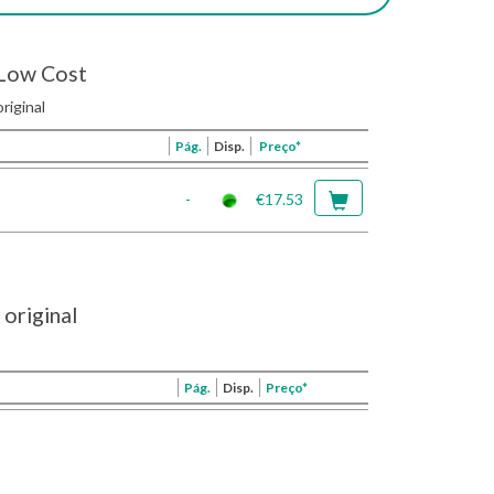
Low Cost
riginal
Pág.
Disp.
Preço*
-
€17.53
original
Pág.
Disp.
Preço*