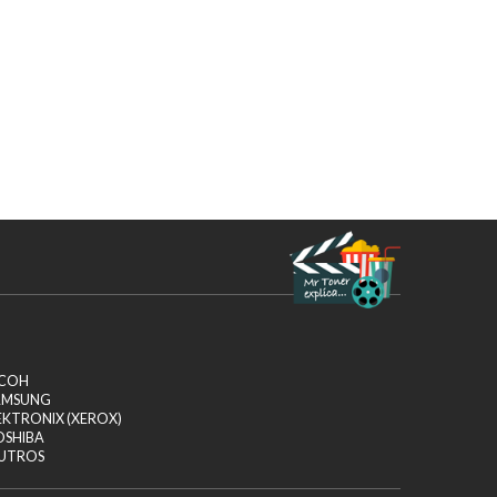
ICOH
AMSUNG
EKTRONIX (XEROX)
OSHIBA
UTROS