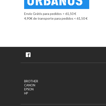
Envio Grátis para pedidos > 61,50 €
4,90€ de transporte para pedidos < 61,50 €
BROTHER
CANON
EPSON
HP