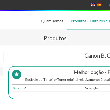
E
E
N
SP
GL
A
IS
Ñ
Quem somos
Produtos - Tinteiros e 
H
OL
Produtos
Canon BJ
Melhor opção - 
Equivale ao Tinteiro/Toner original relativamente à qual
Subst.
Cor
Descrição