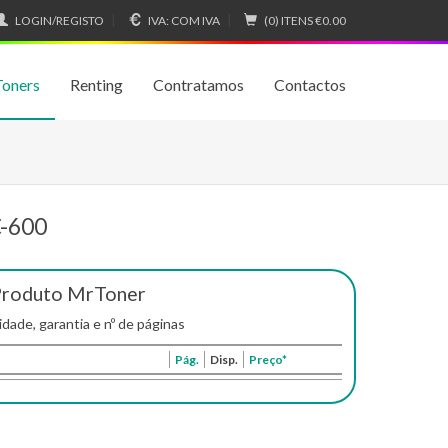
LOGIN/REGISTO
IVA:
COM IVA
(0) ITENS
€0.00
Toners
Renting
Contratamos
Contactos
C-600
Produto MrToner
idade, garantia e nº de páginas
Pág.
Disp.
Preço*