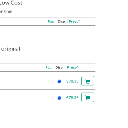
Low Cost
riginal
Pág.
Disp.
Preço*
original
Pág.
Disp.
Preço*
-
€78.35
-
€78.35