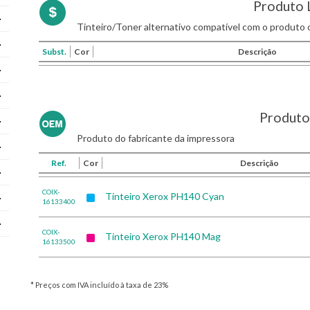
Produto 
Tinteiro/Toner alternativo compatível com o produto o
Subst.
Cor
Descrição
Produto 
Produto do fabricante da impressora
Ref.
Cor
Descrição
COIX-
Tinteiro Xerox PH140 Cyan
16133400
COIX-
Tinteiro Xerox PH140 Mag
16133500
* Preços com IVA incluído à taxa de 23%