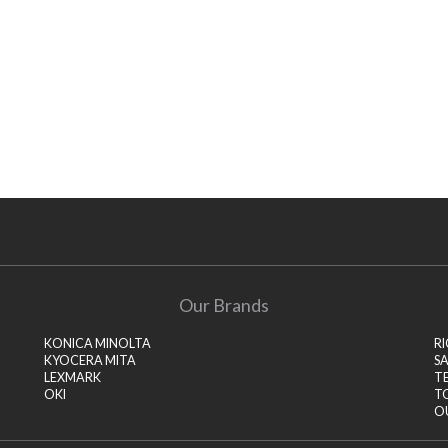
Our Brands
KONICA MINOLTA
R
KYOCERA MITA
S
LEXMARK
T
OKI
T
O