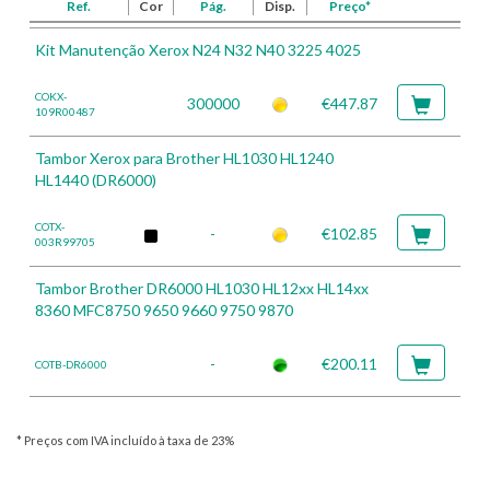
Ref.
Cor
Pág.
Disp.
Preço*
Kit Manutenção Xerox N24 N32 N40 3225 4025
COKX-
300000
€447.87
109R00487
Tambor Xerox para Brother HL1030 HL1240
HL1440 (DR6000)
COTX-
-
€102.85
003R99705
Tambor Brother DR6000 HL1030 HL12xx HL14xx
8360 MFC8750 9650 9660 9750 9870
-
€200.11
COTB-DR6000
* Preços com IVA incluído à taxa de 23%