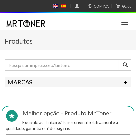
COM IVA
€0.00
E
E
N
SP
GL
A
IS
Ñ
T
H
OL
o
g
Produtos
g
l
e
n
a
v
i
MARCAS
g
a
t
i
o
Melhor opção - Produto MrToner
n
Equivale ao Tinteiro/Toner original relativamente à
qualidade, garantia e nº de páginas