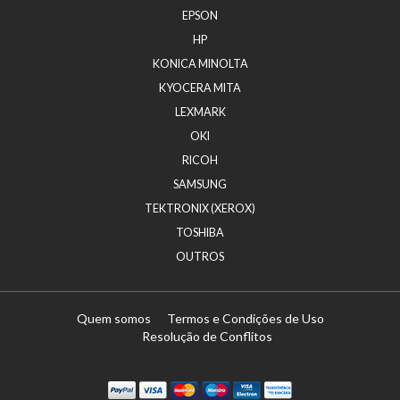
EPSON
HP
KONICA MINOLTA
KYOCERA MITA
LEXMARK
OKI
RICOH
SAMSUNG
TEKTRONIX (XEROX)
TOSHIBA
OUTROS
Quem somos
Termos e Condições de Uso
Resolução de Conflitos
Paypal
Visa
Mastercard
Maestro
Visa Electron
Transferï¿½ncia