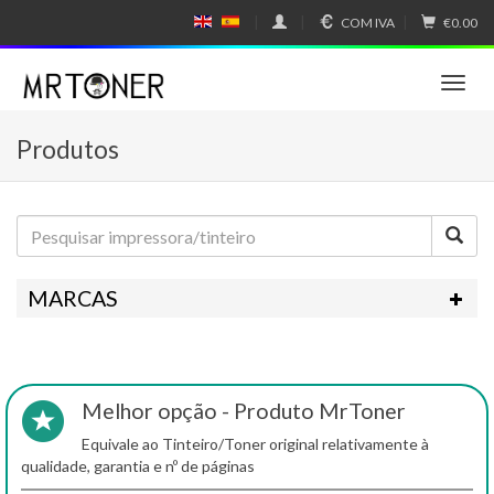
COM IVA
€0.00
E
E
N
SP
GL
A
IS
Ñ
T
H
OL
o
g
Produtos
g
l
e
n
a
v
i
MARCAS
g
a
t
i
o
Melhor opção - Produto MrToner
n
Equivale ao Tinteiro/Toner original relativamente à
qualidade, garantia e nº de páginas