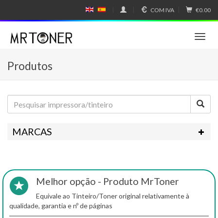
COM IVA
€0.00
E
E
N
SP
GL
A
IS
Ñ
T
H
OL
o
g
Produtos
g
l
e
n
a
v
i
MARCAS
g
a
t
i
o
Melhor opção - Produto MrToner
n
Equivale ao Tinteiro/Toner original relativamente à
qualidade, garantia e nº de páginas