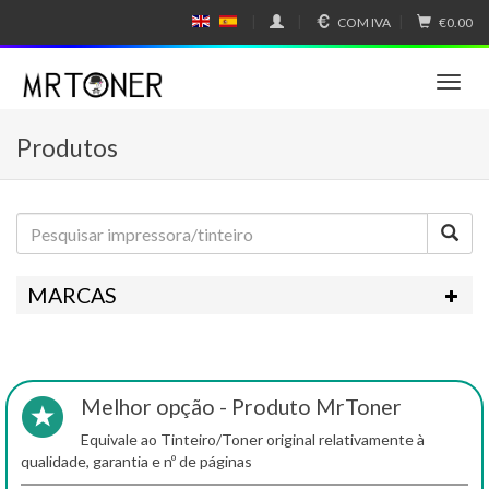
COM IVA
€0.00
E
E
N
SP
GL
A
IS
Ñ
T
H
OL
o
g
Produtos
g
l
e
n
a
v
i
MARCAS
g
a
t
i
o
Melhor opção - Produto MrToner
n
Equivale ao Tinteiro/Toner original relativamente à
qualidade, garantia e nº de páginas