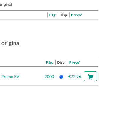
riginal
Pág.
Disp.
Preço*
original
Pág.
Disp.
Preço*
* Promo SV
2000
€72.96