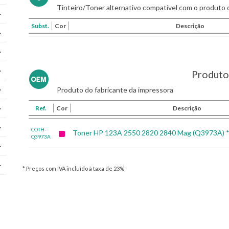
Tinteiro/Toner alternativo compatível com o produto o
Subst.
Cor
Descrição
Produto 
Produto do fabricante da impressora
Ref.
Cor
Descrição
COTH-
Toner HP 123A 2550 2820 2840 Mag (Q3973A) 
Q3973A
* Preços com IVA incluído à taxa de 23%