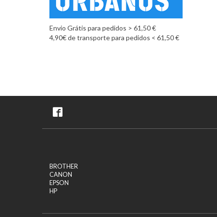
Envio Grátis para pedidos > 61,50 €
4,90€ de transporte para pedidos < 61,50 €
BROTHER
CANON
EPSON
HP