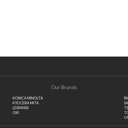
Our Brands
KONICA MINOLTA
R
KYOCERA MITA
S
LEXMARK
T
OKI
T
O