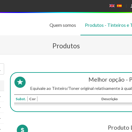
E
E
N
SP
GL
A
IS
Ñ
Quem somos
Produtos - Tinteiros e 
H
OL
Produtos
Melhor opção - 
Equivale ao Tinteiro/Toner original relativamente à qual
Subst.
Cor
Descrição
Produto 