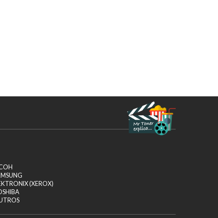
ICOH
AMSUNG
EKTRONIX (XEROX)
OSHIBA
UTROS