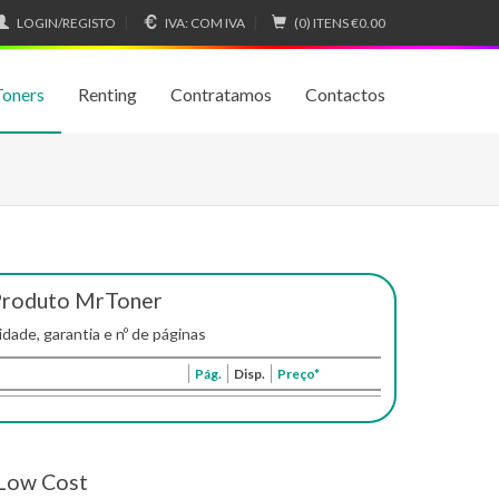
LOGIN/REGISTO
IVA:
COM IVA
(0) ITENS
€0.00
Toners
Renting
Contratamos
Contactos
Produto MrToner
idade, garantia e nº de páginas
Pág.
Disp.
Preço*
Low Cost