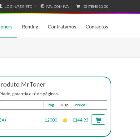
LOGIN/REGISTO
IVA:
COM IVA
(0) ITENS
€0.00
Toners
Renting
Contratamos
Contactos
Produto MrToner
idade, garantia e nº de páginas
Pág.
Disp.
Preço*
3A)
12000
€144.93