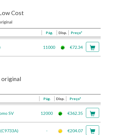
Low Cost
riginal
Pág.
Disp.
Preço*
)
11000
€72.34
original
Pág.
Disp.
Preço*
romo SV
12000
€362.35
 (C9733A)
-
€204.07