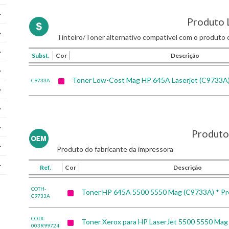
Produto 
Tinteiro/Toner alternativo compatível com o produto o
Subst.
Cor
Descrição
Toner Low-Cost Mag HP 645A Laserjet (C9733A
C9733A
Produto 
Produto do fabricante da impressora
Ref.
Cor
Descrição
COTH-
Toner HP 645A 5500 5550 Mag (C9733A) * P
C9733A
COTX-
Toner Xerox para HP LaserJet 5500 5550 Mag
003R99724