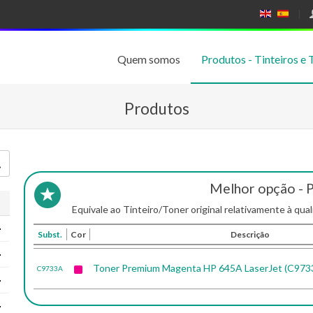
E
E
N
SP
GL
A
IS
Ñ
Quem somos
Produtos - Tinteiros e 
H
OL
Produtos
Melhor opção - 
Equivale ao Tinteiro/Toner original relativamente à qual
Subst.
Cor
Descrição
Toner Premium Magenta HP 645A LaserJet (C973
C9733A