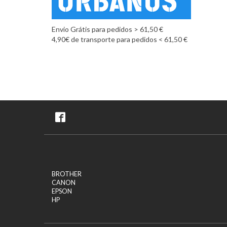
Envio Grátis para pedidos > 61,50 €
4,90€ de transporte para pedidos < 61,50 €
BROTHER
CANON
EPSON
HP