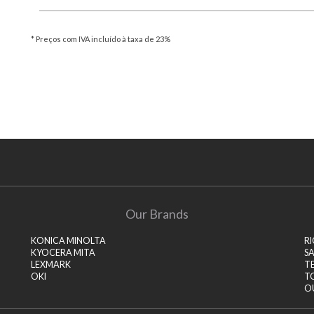
* Preços com IVA incluído à taxa de 23%
Our Brands
KONICA MINOLTA
R
KYOCERA MITA
S
LEXMARK
T
OKI
T
O