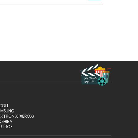
ICOH
AMSUNG
EKTRONIX (XEROX)
OSHIBA
UTROS