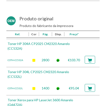
Produto original
Produto do fabricante da impressora
Ref.
Cor
Pág.
Disp.
Preço*
Toner HP 304A CP2025 CM2320 Amarelo
(CC532A)
2800
€103.70
COTH-CC532A
Toner HP 304L CP2025 CM2320 Amarelo
(CC532L)
1400
€95.04
COTH-CC532L
Toner Xerox para HP LaserJet 3600 Amarelo
(Q6472A)