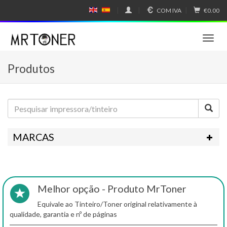
COM IVA
€0.00
E
E
N
SP
GL
A
IS
Ñ
T
H
OL
o
g
Produtos
g
l
e
n
a
v
i
MARCAS
g
a
t
i
o
Melhor opção - Produto MrToner
n
Equivale ao Tinteiro/Toner original relativamente à
qualidade, garantia e nº de páginas