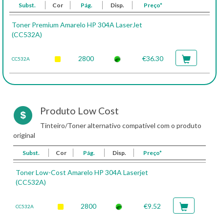
Subst.
Cor
Pág.
Disp.
Preço*
Toner Premium Amarelo HP 304A LaserJet
(CC532A)
2800
€36.30
CC532A
Produto Low Cost
Tinteiro/Toner alternativo compatível com o produto
original
Subst.
Cor
Pág.
Disp.
Preço*
Toner Low-Cost Amarelo HP 304A Laserjet
(CC532A)
2800
€9.52
CC532A