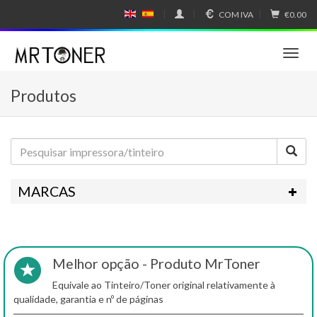
COM IVA
€0.00
E
E
N
SP
GL
A
IS
Ñ
T
H
OL
o
g
Produtos
g
l
e
n
a
v
i
MARCAS
g
a
t
i
o
Melhor opção - Produto MrToner
n
Equivale ao Tinteiro/Toner original relativamente à
qualidade, garantia e nº de páginas