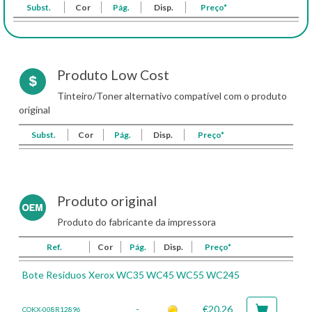
Subst.
Cor
Pág.
Disp.
Preço*
Produto Low Cost
Tinteiro/Toner alternativo compatível com o produto
original
Subst.
Cor
Pág.
Disp.
Preço*
Produto original
Produto do fabricante da impressora
Ref.
Cor
Pág.
Disp.
Preço*
Bote Residuos Xerox WC35 WC45 WC55 WC245
-
€20.26
COKX-008R12896