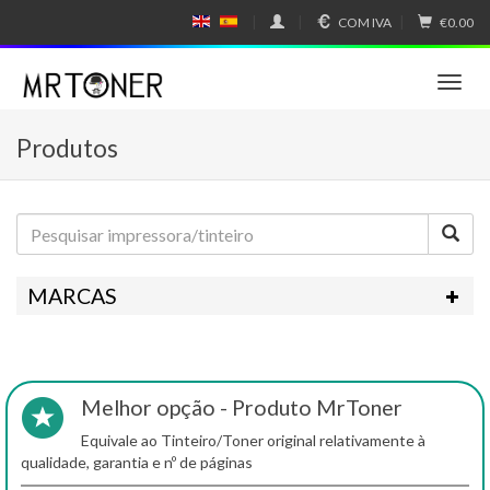
COM IVA
€0.00
E
E
N
SP
GL
A
IS
Ñ
T
H
OL
o
g
Produtos
g
l
e
n
a
v
i
MARCAS
g
a
t
i
o
Melhor opção - Produto MrToner
n
Equivale ao Tinteiro/Toner original relativamente à
qualidade, garantia e nº de páginas