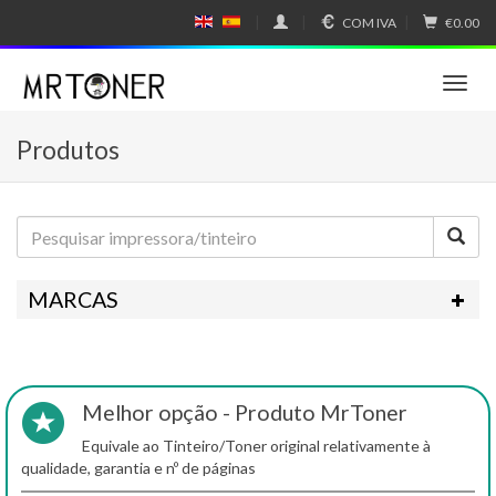
COM IVA
€0.00
E
E
N
SP
GL
A
IS
Ñ
T
H
OL
o
g
Produtos
g
l
e
n
a
v
i
MARCAS
g
a
t
i
o
Melhor opção - Produto MrToner
n
Equivale ao Tinteiro/Toner original relativamente à
qualidade, garantia e nº de páginas