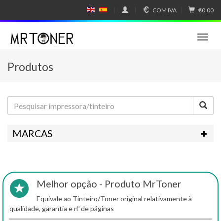
COM IVA
€0.00
E
E
N
SP
GL
A
IS
Ñ
T
H
OL
o
g
Produtos
g
l
e
n
a
v
i
MARCAS
g
a
t
i
o
Melhor opção - Produto MrToner
n
Equivale ao Tinteiro/Toner original relativamente à
qualidade, garantia e nº de páginas