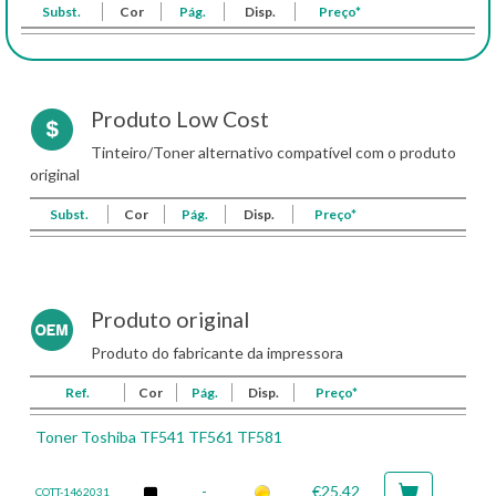
Subst.
Cor
Pág.
Disp.
Preço*
Produto Low Cost
Tinteiro/Toner alternativo compatível com o produto
original
Subst.
Cor
Pág.
Disp.
Preço*
Produto original
Produto do fabricante da impressora
Ref.
Cor
Pág.
Disp.
Preço*
Toner Toshiba TF541 TF561 TF581
-
€25.42
COTT-1462031