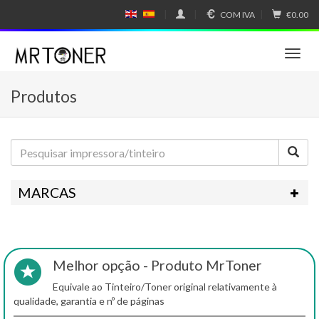
COM IVA
€0.00
E
E
N
SP
GL
A
IS
Ñ
T
H
OL
o
g
Produtos
g
l
e
n
a
v
i
MARCAS
g
a
t
i
o
Melhor opção - Produto MrToner
n
Equivale ao Tinteiro/Toner original relativamente à
qualidade, garantia e nº de páginas