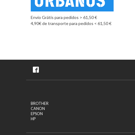
Envio Grátis para pedidos > 61,50 €
4,90€ de transporte para pedidos < 61,50 €
BROTHER
CANON
EPSON
HP