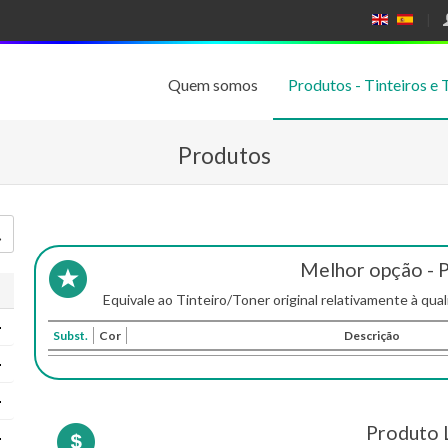
E
E
N
SP
GL
A
IS
Ñ
Quem somos
Produtos - Tinteiros e 
H
OL
Produtos
Melhor opção - 
Equivale ao Tinteiro/Toner original relativamente à qual
Subst.
Cor
Descrição
Produto 