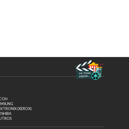
ICOH
AMSUNG
EKTRONIX (XEROX)
OSHIBA
UTROS