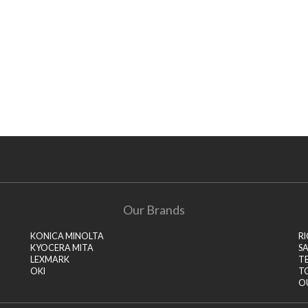
Our Brands
KONICA MINOLTA
R
KYOCERA MITA
S
LEXMARK
T
OKI
T
O