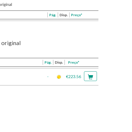
riginal
Pág.
Disp.
Preço*
original
Pág.
Disp.
Preço*
-
€223.56