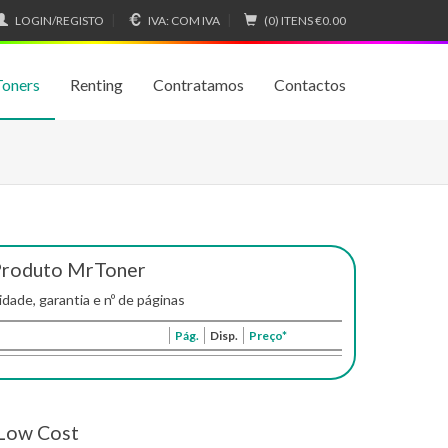
LOGIN/REGISTO
IVA:
COM IVA
(0) ITENS
€0.00
Toners
Renting
Contratamos
Contactos
Produto MrToner
idade, garantia e nº de páginas
Pág.
Disp.
Preço*
Low Cost