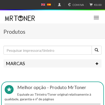
COM IVA
€0.00
E
E
N
SP
GL
A
IS
Ñ
T
H
OL
o
g
Produtos
g
l
e
n
a
v
i
MARCAS
g
a
t
i
o
Melhor opção - Produto MrToner
n
Equivale ao Tinteiro/Toner original relativamente à
qualidade, garantia e nº de páginas