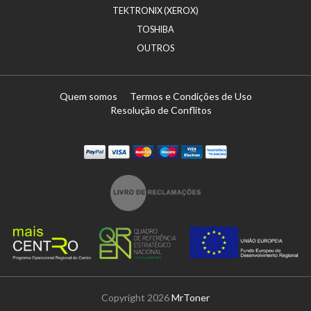
TEKTRONIX (XEROX)
TOSHIBA
OUTROS
Quem somos
Termos e Condições de Uso
Resolução de Conflitos
Paypal
Visa
Mastercard
Maestro
Visa Electron
Transferï¿½ncia
Copyright 2026
MrToner