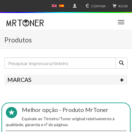
COM IVA
€0.00
E
E
N
SP
GL
A
IS
Ñ
T
H
OL
o
g
Produtos
g
l
e
n
a
v
i
MARCAS
g
a
t
i
o
Melhor opção - Produto MrToner
n
Equivale ao Tinteiro/Toner original relativamente à
qualidade, garantia e nº de páginas