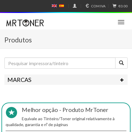
COM IVA
€0.00
E
E
N
SP
GL
A
IS
Ñ
T
H
OL
o
g
Produtos
g
l
e
n
a
v
i
MARCAS
g
a
t
i
o
Melhor opção - Produto MrToner
n
Equivale ao Tinteiro/Toner original relativamente à
qualidade, garantia e nº de páginas