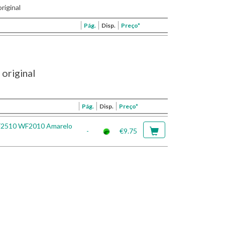
riginal
Pág.
Disp.
Preço*
original
Pág.
Disp.
Preço*
F2510 WF2010 Amarelo
-
€9.75