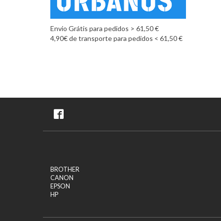
Envio Grátis para pedidos > 61,50 €
4,90€ de transporte para pedidos < 61,50 €
BROTHER
CANON
EPSON
HP