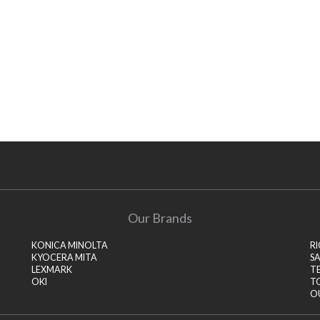
Our Brands
KONICA MINOLTA
R
KYOCERA MITA
S
LEXMARK
T
OKI
T
O