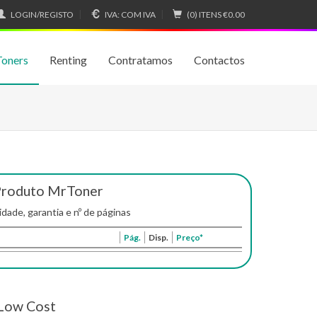
LOGIN/REGISTO
IVA:
COM IVA
(0) ITENS
€0.00
Toners
Renting
Contratamos
Contactos
Produto MrToner
idade, garantia e nº de páginas
Pág.
Disp.
Preço*
Low Cost