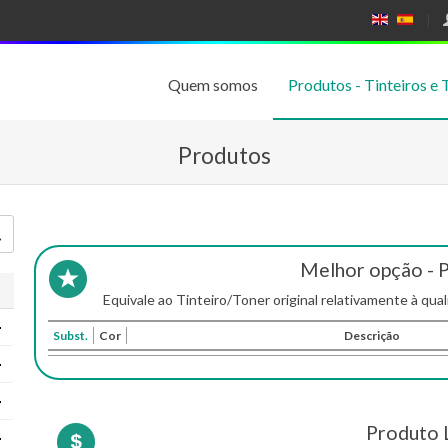
E
E
N
SP
GL
A
IS
Ñ
Quem somos
Produtos - Tinteiros e 
H
OL
Produtos
Melhor opção - 
Equivale ao Tinteiro/Toner original relativamente à qual
Subst.
Cor
Descrição
Produto 