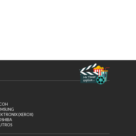
ICOH
AMSUNG
EKTRONIX (XEROX)
OSHIBA
UTROS