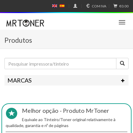
COM IVA
€0.00
E
E
N
SP
GL
A
IS
Ñ
T
H
OL
o
g
Produtos
g
l
e
n
a
v
i
MARCAS
g
a
t
i
o
Melhor opção - Produto MrToner
n
Equivale ao Tinteiro/Toner original relativamente à
qualidade, garantia e nº de páginas