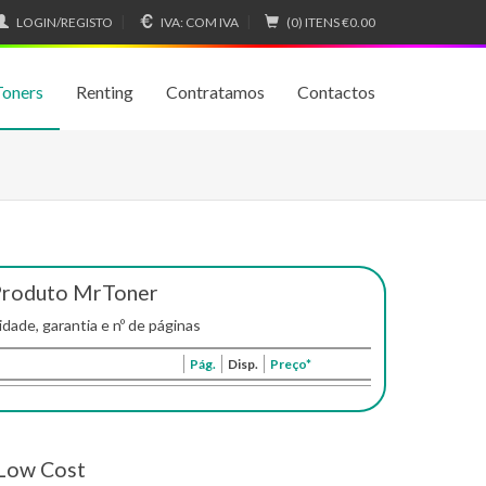
LOGIN/REGISTO
IVA:
COM IVA
(0) ITENS
€0.00
Toners
Renting
Contratamos
Contactos
Produto MrToner
idade, garantia e nº de páginas
Pág.
Disp.
Preço*
Low Cost