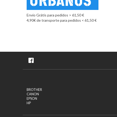
Envio Grátis para pedidos > 61,50 €
4,90€ de transporte para pedidos < 61,50 €
BROTHER
CANON
EPSON
HP