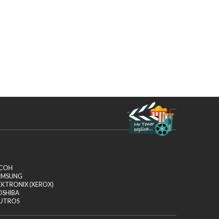
ICOH
AMSUNG
EKTRONIX (XEROX)
OSHIBA
UTROS