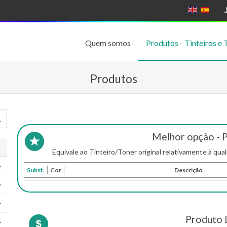
E
E
N
SP
GL
A
IS
Ñ
Quem somos
Produtos - Tinteiros e 
H
OL
Produtos
Melhor opção - 
Equivale ao Tinteiro/Toner original relativamente à qual
Subst.
Cor
Descrição
Produto 