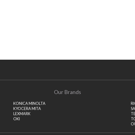
Our Brands
KONICA MINOLTA
R
KYOCERA MITA
S
LEXMARK
T
OKI
T
O