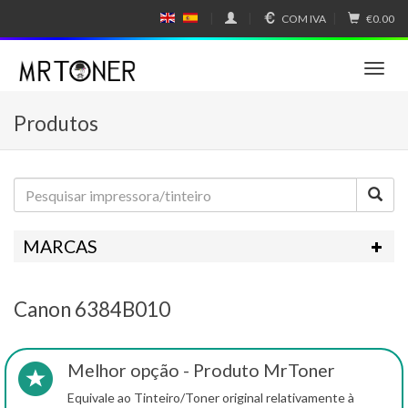
COM IVA
€0.00
E
E
N
SP
GL
A
IS
Ñ
T
H
OL
o
g
Produtos
g
l
e
n
a
v
i
MARCAS
g
a
t
Canon 6384B010
i
o
n
Melhor opção - Produto MrToner
Equivale ao Tinteiro/Toner original relativamente à