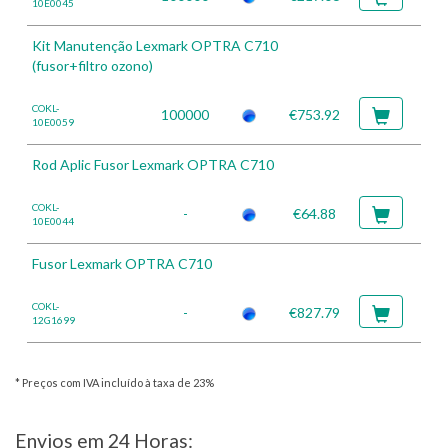
10E0045
Kit Manutenção Lexmark OPTRA C710
(fusor+filtro ozono)
COKL-
100000
€753.92
10E0059
Rod Aplic Fusor Lexmark OPTRA C710
COKL-
-
€64.88
10E0044
Fusor Lexmark OPTRA C710
COKL-
-
€827.79
12G1699
* Preços com IVA incluído à taxa de 23%
Envios em 24 Horas: