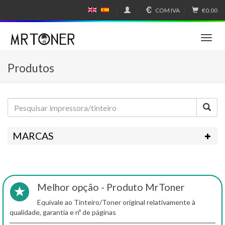
COM IVA
€0.00
E
E
N
SP
GL
A
IS
Ñ
T
H
OL
o
g
Produtos
g
l
e
n
a
v
i
MARCAS
g
a
t
i
o
Melhor opção - Produto MrToner
n
Equivale ao Tinteiro/Toner original relativamente à
qualidade, garantia e nº de páginas