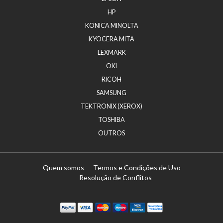
HP
KONICA MINOLTA
KYOCERA MITA
LEXMARK
OKI
RICOH
SAMSUNG
TEKTRONIX (XEROX)
TOSHIBA
OUTROS
Quem somos
Termos e Condições de Uso
Resolução de Conflitos
Paypal
Visa
Mastercard
Maestro
Visa Electron
Transferï¿½ncia