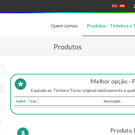
E
E
N
SP
GL
A
IS
Ñ
Quem somos
Produtos - Tinteiros e 
H
OL
Produtos
Melhor opção - 
Equivale ao Tinteiro/Toner original relativamente à qual
Subst.
Cor
Descrição
Produto 