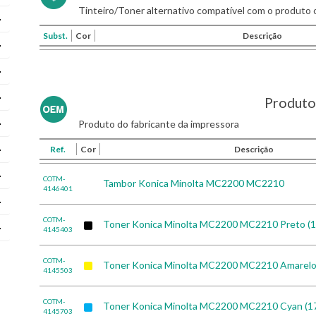
Tinteiro/Toner alternativo compatível com o produto o
Subst.
Cor
Descrição
Produto 
Produto do fabricante da impressora
Ref.
Cor
Descrição
COTM-
Tambor Konica Minolta MC2200 MC2210
4146401
COTM-
Toner Konica Minolta MC2200 MC2210 Preto (
4145403
COTM-
Toner Konica Minolta MC2200 MC2210 Amarelo
4145503
COTM-
Toner Konica Minolta MC2200 MC2210 Cyan (
4145703