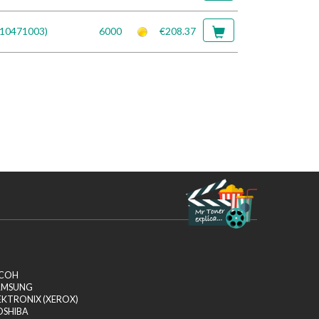
710471003)
6000
€208.37
ICOH
AMSUNG
EKTRONIX (XEROX)
OSHIBA