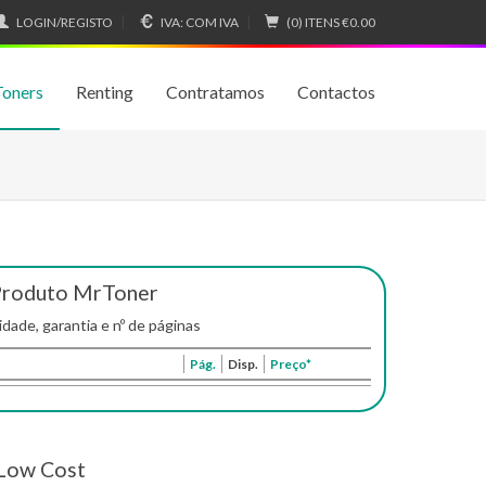
LOGIN/REGISTO
IVA:
COM IVA
(0) ITENS
€0.00
Toners
Renting
Contratamos
Contactos
Produto MrToner
idade, garantia e nº de páginas
Pág.
Disp.
Preço*
Low Cost