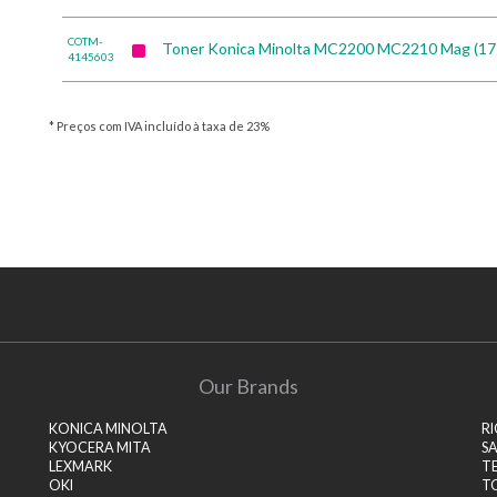
COTM-
Toner Konica Minolta MC2200 MC2210 Mag (1
4145603
* Preços com IVA incluído à taxa de 23%
Our Brands
KONICA MINOLTA
R
KYOCERA MITA
S
LEXMARK
T
OKI
T