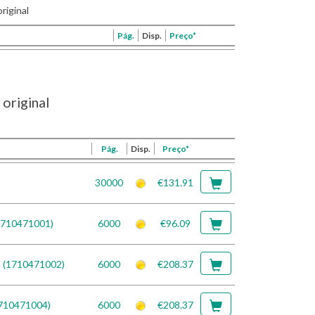
riginal
Pág.
Disp.
Preço*
original
Pág.
Disp.
Preço*
30000
€131.91
1710471001)
6000
€96.09
 (1710471002)
6000
€208.37
1710471004)
6000
€208.37