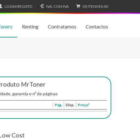
LOGIN/REGISTO
IVA:
COM IVA
(0) ITENS
€0.00
Toners
Renting
Contratamos
Contactos
Produto MrToner
idade, garantia e nº de páginas
Pág.
Disp.
Preço*
Low Cost