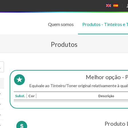
E
E
N
SP
GL
A
IS
Ñ
Quem somos
Produtos - Tinteiros e 
H
OL
Produtos
Melhor opção - 
Equivale ao Tinteiro/Toner original relativamente à qual
Subst.
Cor
Descrição
Produto 