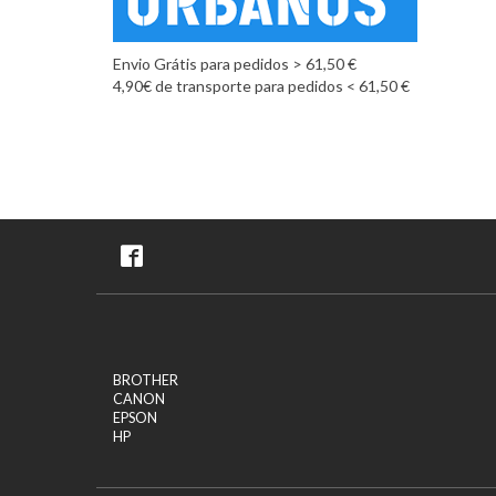
Envio Grátis para pedidos > 61,50 €
4,90€ de transporte para pedidos < 61,50 €
BROTHER
CANON
EPSON
HP