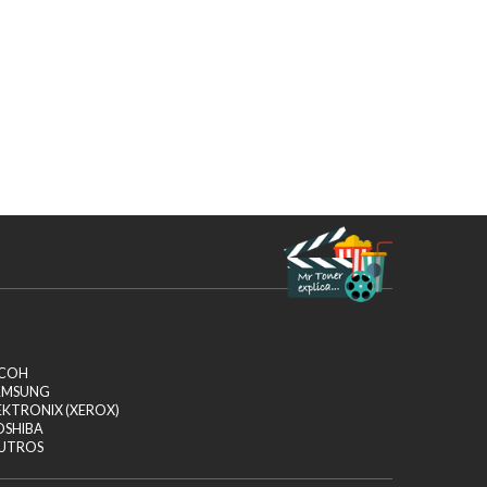
ICOH
AMSUNG
EKTRONIX (XEROX)
OSHIBA
UTROS