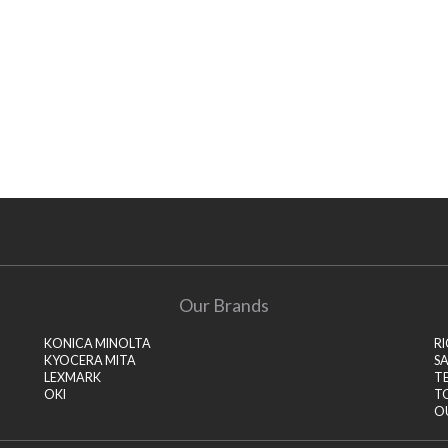
Our Brands
KONICA MINOLTA
R
KYOCERA MITA
S
LEXMARK
T
OKI
T
O