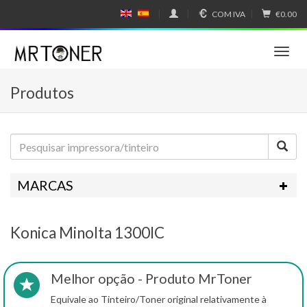
COM IVA
€0.00
E
E
N
SP
GL
A
IS
Ñ
T
H
OL
o
g
Produtos
g
l
e
n
a
v
i
MARCAS
g
a
t
Konica Minolta 1300IC
i
o
n
Melhor opção - Produto MrToner
Equivale ao Tinteiro/Toner original relativamente à