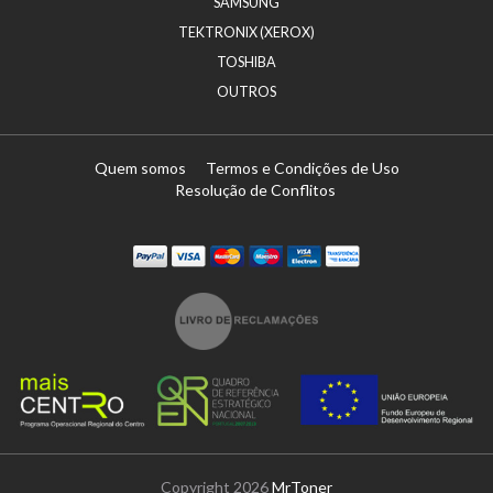
SAMSUNG
TEKTRONIX (XEROX)
TOSHIBA
OUTROS
Quem somos
Termos e Condições de Uso
Resolução de Conflitos
Paypal
Visa
Mastercard
Maestro
Visa Electron
Transferï¿½ncia
Copyright 2026
MrToner