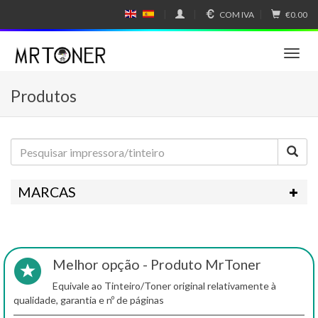
COM IVA
€0.00
E
E
N
SP
GL
A
IS
Ñ
T
H
OL
o
g
Produtos
g
l
e
n
a
v
i
MARCAS
g
a
t
i
o
Melhor opção - Produto MrToner
n
Equivale ao Tinteiro/Toner original relativamente à
qualidade, garantia e nº de páginas