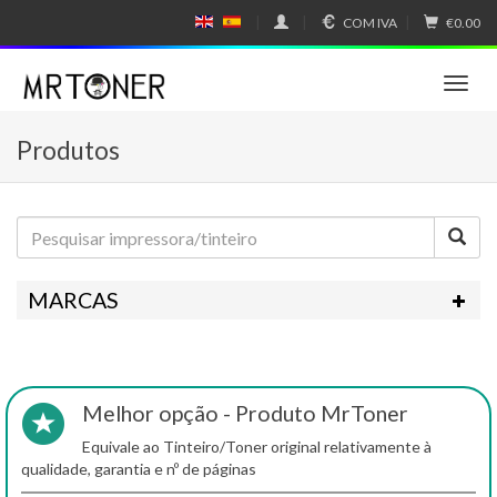
COM IVA
€0.00
E
E
N
SP
GL
A
IS
Ñ
T
H
OL
o
g
Produtos
g
l
e
n
a
v
i
MARCAS
g
a
t
i
o
Melhor opção - Produto MrToner
n
Equivale ao Tinteiro/Toner original relativamente à
qualidade, garantia e nº de páginas